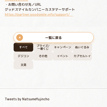
・お問い合わせ先／URL
グッドスマイルカンパニーカスタマーサポート
https://partner.goodsmile.info/support/
一覧に戻る
プライズ/
すべて
キャンペーン
ぬいぐるみ
一番くじ
デジコン
その他
イベント
カプセルトイ
文具
Tweets by NatsumeYujincho