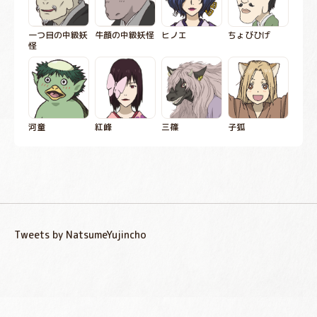
一つ目の中級妖
牛顔の中級妖怪
ヒノエ
ちょびひげ
怪
河童
紅峰
三篠
子狐
Tweets by NatsumeYujincho