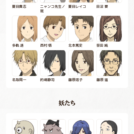
夏目貴志
ニャンコ先生／
夏目レイコ
田沼 要
斑
多軌 透
西村 悟
北本篤史
笹田 純
名取周一
的場静司
藤原塔子
藤原 滋
妖たち