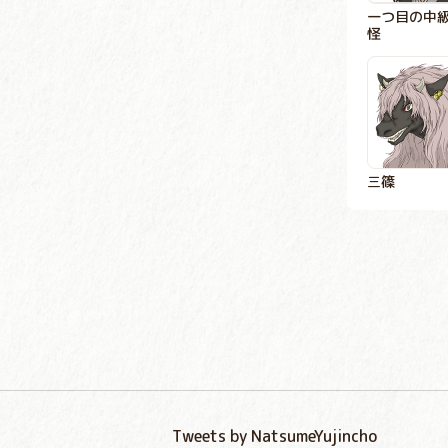
一つ目の中
怪
三篠
Tweets by NatsumeYujincho