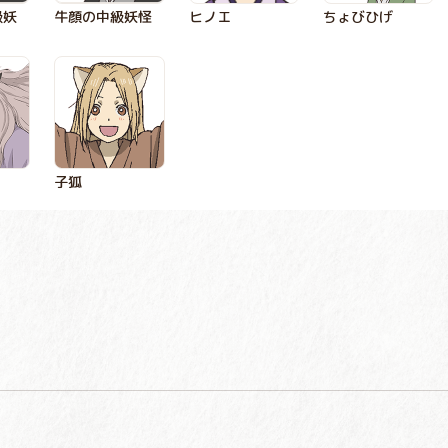
級妖
牛顔の中級妖怪
ヒノエ
ちょびひげ
子狐