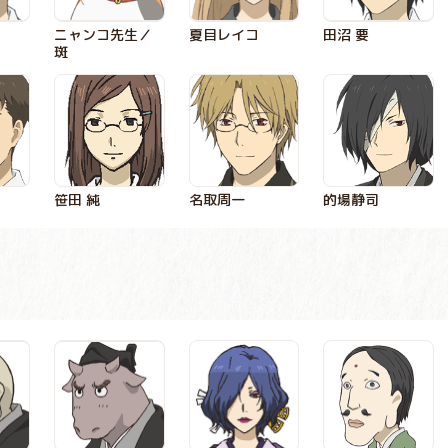
ニャンコ先生／
夏目レイコ
田沼 要
斑
笹田 純
名取周一
的場静司