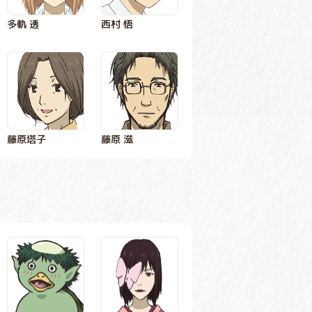
多軌 透
西村 悟
藤原塔子
藤原 滋