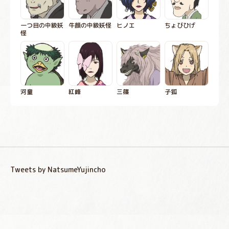
一つ目の中級妖
牛顔の中級妖怪
ヒノエ
ちょびひげ
怪
河童
紅峰
三篠
子狐
Tweets by NatsumeYujincho