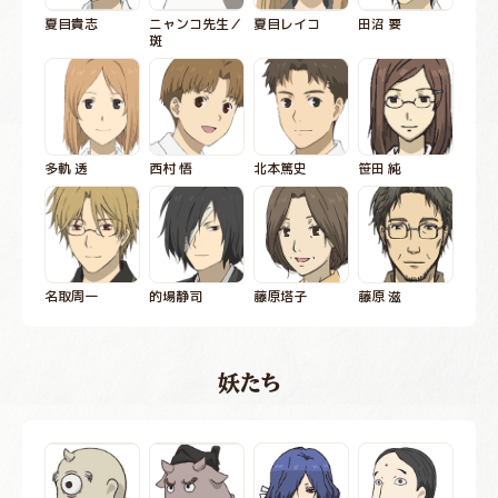
夏目貴志
ニャンコ先生／
夏目レイコ
田沼 要
斑
多軌 透
西村 悟
北本篤史
笹田 純
名取周一
的場静司
藤原塔子
藤原 滋
妖たち